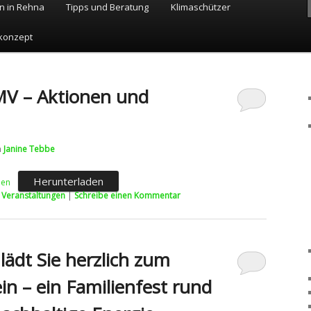
n in Rehna
Tipps und Beratung
Klimaschützer
konzept
MV – Aktionen und
n
Janine Tebbe
Herunterladen
nen
,
Veranstaltungen
|
Schreibe einen Kommentar
lädt Sie herzlich zum
n – ein Familienfest rund