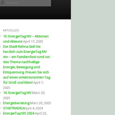
Suchen
AKTUELLES
10. EnergieTag MV – Aktionen
und Akteure
April 17, 2025
Die Stadt Rehna lädt Sie
herzlich zum EnergieTag MV
ein – ein Familienfest rund um
das Thema nachhaltige
Energie, Bewegung und
Entspannung. Freuen Sie sich
auf einen erlebnisreichen Tag
für Groß und Klein!
April 7,
2025
10. EnergieTag MV
März 20,
2025
Energieberatung
März 20, 2025
STADTRADELN
Juni 4, 2024
EnergieTag MV 2024
April 25,