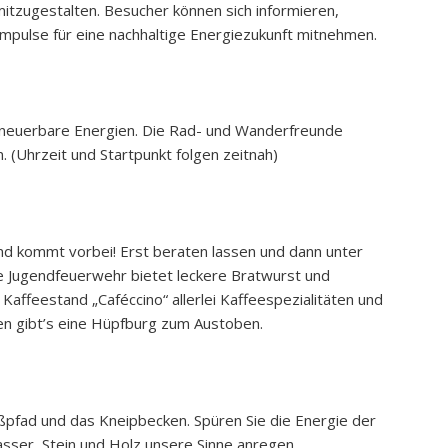
mitzugestalten. Besucher können sich informieren,
mpulse für eine nachhaltige Energiezukunft mitnehmen.
 erneuerbare Energien. Die Rad- und Wanderfreunde
. (Uhrzeit und Startpunkt folgen zeitnah)
und kommt vorbei! Erst beraten lassen und dann unter
ie Jugendfeuerwehr bietet leckere Bratwurst und
 Kaffeestand „Caféccino“ allerlei Kaffeespezialitäten und
nen gibt’s eine Hüpfburg zum Austoben.
ßpfad und das Kneipbecken. Spüren Sie die Energie der
sser, Stein und Holz unsere Sinne anregen.