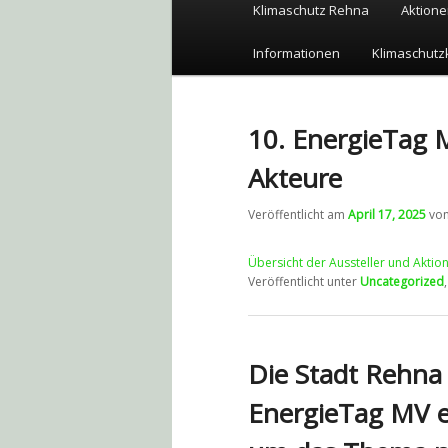
Hauptmenü
Klimaschutz Rehna
Aktione
Zum
Zum
Informationen
Klimaschutz
Inhalt
sekundären
wechseln
Inhalt
10. EnergieTag 
wechseln
Akteure
Veröffentlicht am
April 17, 2025
vo
Übersicht der Aussteller und Aktio
Veröffentlicht unter
Uncategorized
Die Stadt Rehna 
EnergieTag MV ei