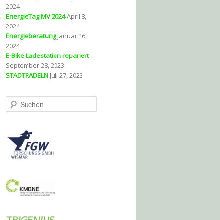
2024
EnergieTag MV 2024
April 8,
2024
Energieberatung
Januar 16,
2024
E-Bike Ladestation repariert
September 28, 2023
STADTRADELN
Juli 27, 2023
S
u
c
h
e
n