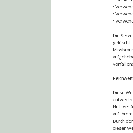
• Verwen
• Verwen
• Verwen
Die Serve
gelöscht.
Missbrauc
aufgehobe
Vorfall en
Reichwei
Diese We
entweder 
Nutzers ü
auf Ihrem
Durch den
dieser We