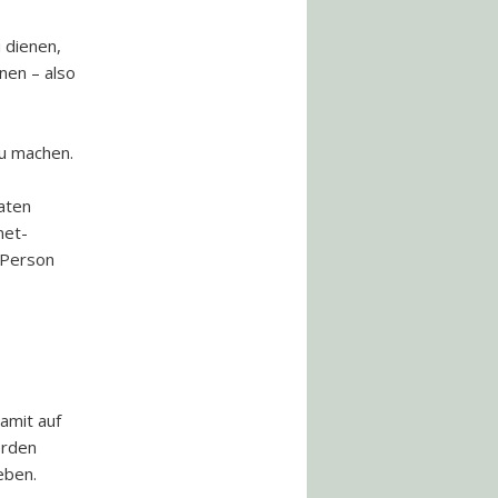
 dienen,
nen – also
u machen.
aten
net-
 Person
amit auf
erden
eben.