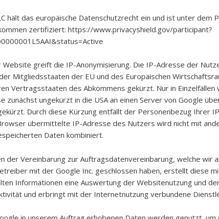
C hält das europäische Datenschutzrecht ein und ist unter dem P
kommen zertifiziert: https://www.privacyshield.gov/participant?
00000001L5AAI&status=Active
r Website greift die IP-Anonymisierung. Die IP-Adresse der Nutz
 der Mitgliedsstaaten der EU und des Europäischen Wirtschaftsra
en Vertragsstaaten des Abkommens gekürzt. Nur in Einzelfällen 
e zunächst ungekürzt in die USA an einen Server von Google übe
gekürzt. Durch diese Kürzung entfällt der Personenbezug Ihrer I
rowser übermittelte IP-Adresse des Nutzers wird nicht mit and
speicherten Daten kombiniert.
 der Vereinbarung zur Auftragsdatenvereinbarung, welche wir a
treiber mit der Google Inc. geschlossen haben, erstellt diese mit
ten Informationen eine Auswertung der Websitenutzung und de
tivität und erbringt mit der Internetnutzung verbundene Dienstl
oogle in unserem Auftrag erhobenen Daten werden genutzt, um 