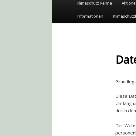
Hauptmenü
Klimaschutz Rehna
Aktione
Zum
Informationen
Klimaschutz
Inhalt
wechseln
Dat
Grundleg
Diese Dat
Umfang u
durch den
Der Websi
personenb