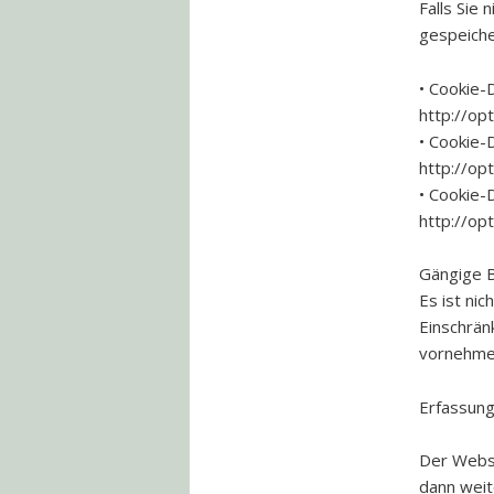
Falls Sie
gespeiche
• Cookie-
http://op
• Cookie-
http://op
• Cookie-
http://op
Gängige B
Es ist nic
Einschrän
vornehme
Erfassun
Der Websi
dann weit