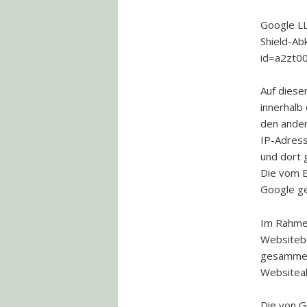
Google LL
Shield-Ab
id=a2zt0
Auf diese
innerhalb
den ander
IP-Adress
und dort 
Die vom B
Google ge
Im Rahmen
Websitebe
gesammel
Websiteak
Die von G