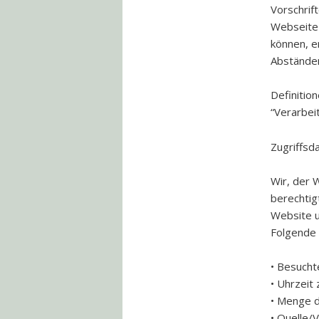
Vorschrif
Webseite
können, e
Abständen
Definitio
“Verarbeit
Zugriffsd
Wir, der 
berechtigt
Website u
Folgende 
• Besucht
• Uhrzeit
• Menge d
• Quelle/