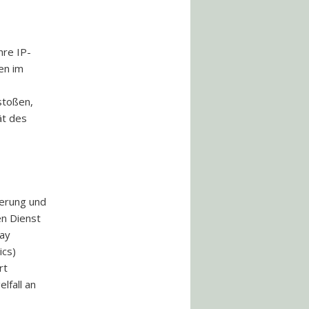
hre IP-
en im
stoßen,
ät des
ierung und
en Dienst
way
ics)
rt
lfall an