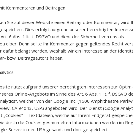
it Kommentaren und Beiträgen
sen Sie auf dieser Website einen Beitrag oder Kommentar, wird I
espeichert. Dies erfolgt aufgrund unserer berechtigten Interess
Art. 6 Abs. 1 lit. f. DSGVO und dient der Sicherheit von uns als
treiber: Denn sollte Ihr Kommentar gegen geltendes Recht ver
r dafür belangt werden, weshalb wir ein Interesse an der Identit
r- bzw. Beitragsautors haben.
alytics
site nutzt aufgrund unserer berechtigten Interessen zur Optim
nseres Online-Angebots im Sinne des Art. 6 Abs. 1 lit. f. DSGVO d
nalytics“, welcher von der Google Inc. (1600 Amphitheatre Park
View, CA 94043, USA) angeboten wird. Der Dienst (Google Analyt
 „Cookies“ – Textdateien, welche auf Ihrem Endgerät gespeiche
ie durch die Cookies gesammelten Informationen werden im Rege
gle-Server in den USA gesandt und dort gespeichert.