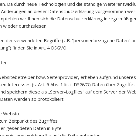
ten. Da durch neue Technologien und die ständige Weiterentwickl
 Änderungen an dieser Datenschutzerklärung vorgenommen we
mpfehlen wir Ihnen sich die Datenschutzerklärung in regelmäßige
 wieder durchzulesen.
nen der verwendeten Begriffe (z.B. “personenbezogene Daten” o
ung”) finden Sie in Art. 4 DSGVO.
aten
Websitebetreiber bzw. Seitenprovider, erheben aufgrund unseres
en Interesses (s. Art. 6 Abs. 1 lit. f. DSGVO) Daten über Zugriffe 
nd speichern diese als „Server-Logfiles“ auf dem Server der Web
Daten werden so protokolliert:
e Website
 zum Zeitpunkt des Zugriffes
er gesendeten Daten in Byte
Verweis, von welchem Sie auf die Seite gelangten