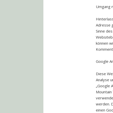
Umgang m
Hinterlas
Adresse g
Sinne des 
Websitebe
können wi
Kommenta
Google An
Diese Web
Analyse u
„Google A
Mountain 
verwendet
werden. D
einen Goo