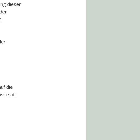
ung dieser
rden
n
der
auf die
site ab.