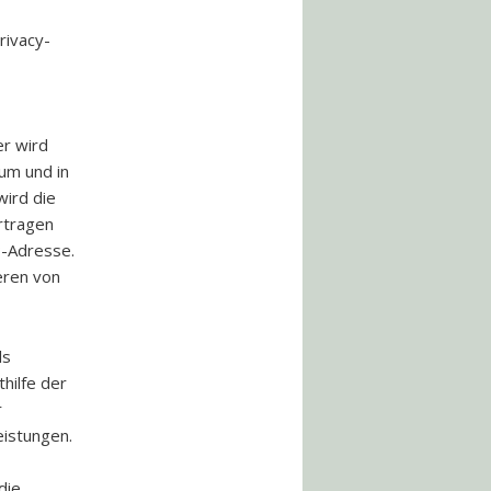
rivacy-
er wird
um und in
wird die
rtragen
P-Adresse.
eren von
ls
hilfe der
r
eistungen.
die