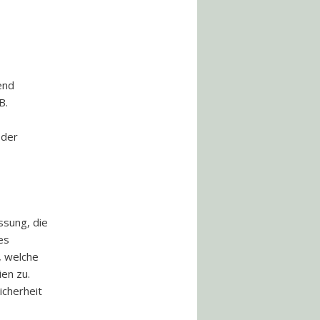
end
B.
 der
sung, die
es
, welche
en zu.
icherheit