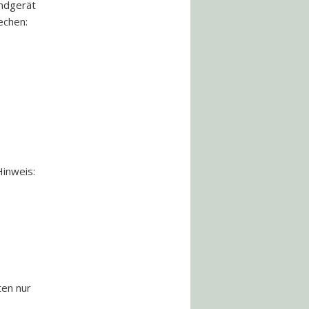
Endgerät
echen:
Hinweis:
e
ten nur