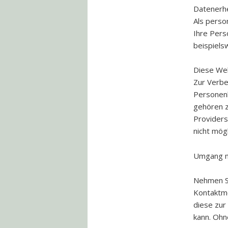
Datenerhe
Als perso
Ihre Pers
beispiels
Diese Web
Zur Verbe
Personenb
gehören z
Providers
nicht mögl
Umgang m
Nehmen Si
Kontaktmö
diese zur
kann. Ohn