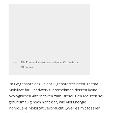
Die Photovoltaik-Anlage verbindet Ökologie und
Ökonomie
Im Gegensatz dazu sieht Eigenstetter beim Thema
Mobilität für Handwerksunternehmen derzeit keine
ökologischen Alternativen zum Diesel. Den Meisten sei
gefühlsmäßig noch nicht klar, wie viel Energie
individuelle Mobilität verbraucht. „Weil es mit fossilen
Brennstoffen so eine unglaublich praktische Lösung
gibt,“ bekomme man beim Tanken kaum mit. Vor allem,
dass „das wirklich fünf große Wassereimer sind, die ich
mir da innerhalb kurzer Zeit in den Tank kippe.“ In
Energieäquivalenten bedeutet das z.B. es braucht 5
Stunden volle Sonne (20kWp PV-Anlage) für einmal
Tanken (bspw. beim Tesla Modell S mit 100kWh
Batterie).