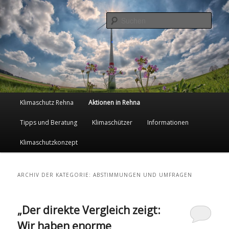
Such
Klimaschutz in der Zukunftsstadt
Rehna
Hauptmenü
Klimaschutz Rehna
Aktionen in Rehna
Zum
Zum
Tipps und Beratung
Klimaschützer
Informationen
Inhalt
sekundären
Klimaschutzkonzept
wechseln
Inhalt
ARCHIV DER KATEGORIE:
ABSTIMMUNGEN UND UMFRAGEN
wechseln
„Der direkte Vergleich zeigt:
Wir haben enorme