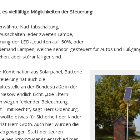
 es vielfältige Möglichkeiten der Steuerung:
erwähnte Nachtabschaltung,
Ausschalten jeder zweiten Lampe,
mung der LED-Leuchten auf 50%, oder
demand Lampen, welche sensor-gesteuert für Autos und Fußgän
hen, aber störanfälliger sind.
r Kombination aus Solarpanel, Batterie
teuerung hat auch die
altestelle an der Bundestraße in der
Nesow endlich Licht. „Die Eltern
ch wegen fehlender Beleuchtung
 – mit Recht!“, sagt Herr Oldenburg.
wollte etwas für Sicherheit der Kinder
änzt Herr Groth. Auch hier wurden die
abgewogen. Statt der teuren
g eines Stromzugangs entschied man