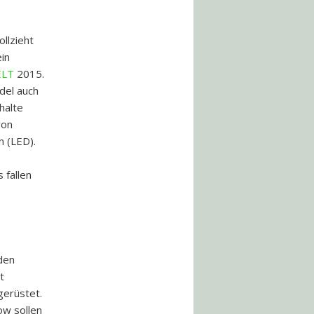
llzieht
ein
LT
2015.
del auch
halte
von
n (LED).
 fallen
den
t
gerüstet.
ow sollen