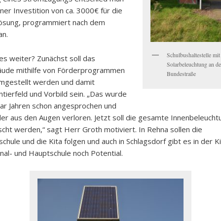
iner Investition von ca. 3000€ für die
Lösung, programmiert nach dem
an.
Schulbushaltestelle mi
es weiter? Zunächst soll das
Solarbeleuchtung an de
ude mithilfe von Förderprogrammen
Bundestraße
mgestellt werden und damit
tierfeld und Vorbild sein. „Das wurde
aar Jahren schon angesprochen und
er aus den Augen verloren. Jetzt soll die gesamte Innenbeleucht
cht werden,“ sagt Herr Groth motiviert. In Rehna sollen die
hule und die Kita folgen und auch in Schlagsdorf gibt es in der K
nal- und Hauptschule noch Potential.