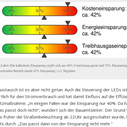
-Label (Die kalkulierte Einsparung ergibt sich aus 60% Umrüstungsquote und 70% Einsparun
erüsteten Bereich macht 42% Einsparung.) (c) Trigenius
ustausch ist es aber nicht getan. Auch die Steuerung der LEDs is
tlich für den Stromverbrauch und hat damit Einfluss auf die Effizi
tzmaßnahme. „In einigen Fällen war die Einsparung nur 40%. Da h
as passt doch nicht!“, wundert sich der Bauamtsleiter. Der Grund
wo früher die Straßenbeleuchtung ab 22Uhr ausgeschaltet wurde, l
hts durch. „Das passt dann von der Einsparung nicht mehr.“