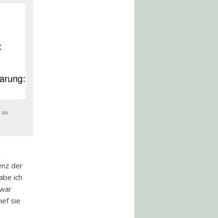
g im
t
enz der
abe ich
 war
ief sie