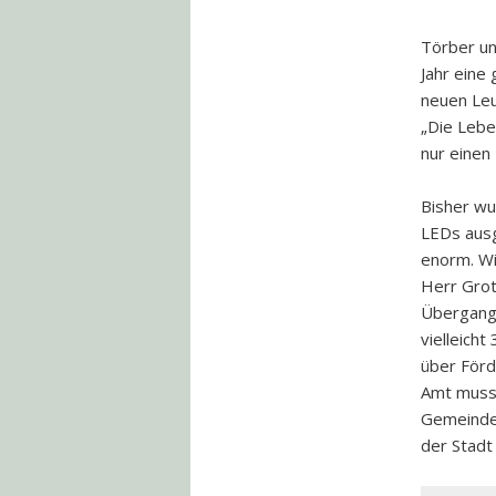
Törber un
Jahr eine 
neuen Leu
„Die Leben
nur einen
Bisher wu
LEDs ausg
enorm. Wi
Herr Grot
Übergangs
vielleich
über Förd
Amt muss 
Gemeinde 
der Stadt