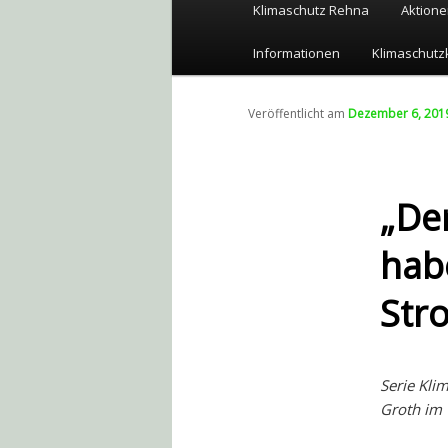
Hauptmenü
Klimaschutz Rehna
Aktione
Zum
Informationen
Klimaschutz
Inhalt
wechseln
Veröffentlicht am
Dezember 6, 201
„Der
hab
Str
Serie Kli
Groth im