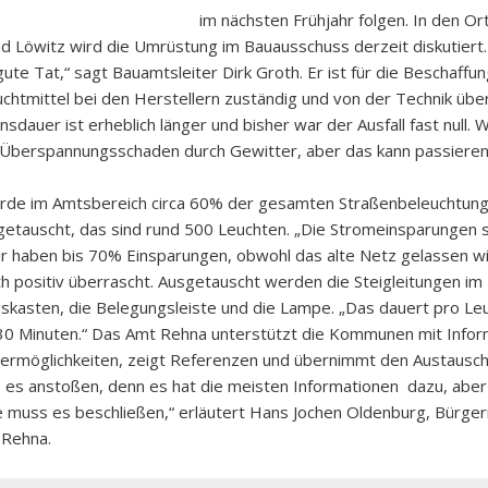
im nächsten Frühjahr folgen. In den Or
d Löwitz wird die Umrüstung im Bauausschuss derzeit diskutiert.
gute Tat,“ sagt Bauamtsleiter Dirk Groth. Er ist für die Beschaffu
chtmittel bei den Herstellern zuständig und von der Technik übe
sdauer ist erheblich länger und bisher war der Ausfall fast null. W
 Überspannungsschaden durch Gewitter, aber das kann passieren
rde im Amtsbereich circa 60% der gesamten Straßenbeleuchtun
etauscht, das sind rund 500 Leuchten. „Die Stromeinsparungen 
r haben bis 70% Einsparungen, obwohl das alte Netz gelassen wir
h positiv überrascht. Ausgetauscht werden die Steigleitungen im
kasten, die Belegungsleiste und die Lampe. „Das dauert pro Le
t 30 Minuten.“ Das Amt Rehna unterstützt die Kommunen mit Info
ermöglichkeiten, zeigt Referenzen und übernimmt den Austausch
es anstoßen, denn es hat die meisten Informationen dazu, aber
muss es beschließen,“ erläutert Hans Jochen Oldenburg, Bürge
 Rehna.