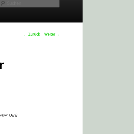
Suchen
Beitrags-
←
Zurück
Weiter
→
Navigation
r
ter Dirk