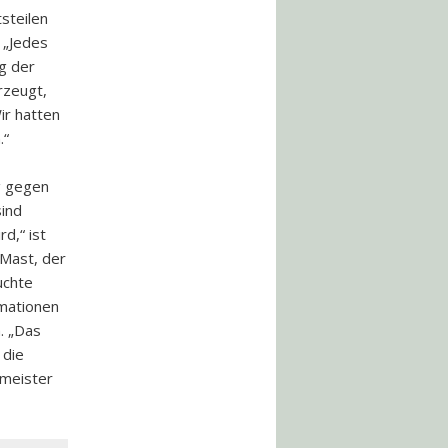
tsteilen
 „Jedes
ng der
rzeugt,
ir hatten
.“
g gegen
sind
d,“ ist
 Mast, der
uchte
rmationen
. „Das
 die
rmeister