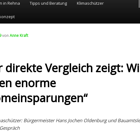
n in Rehna
Tipps und Beratung
Klimaschützer
konzept
9
von
Anne Kraft
 direkte Vergleich zeigt: Wi
en enorme
omeinsparungen“
maschützer: Bürgermeister Hans Jochen Oldenburg und Bauamtslei
 Gespräch