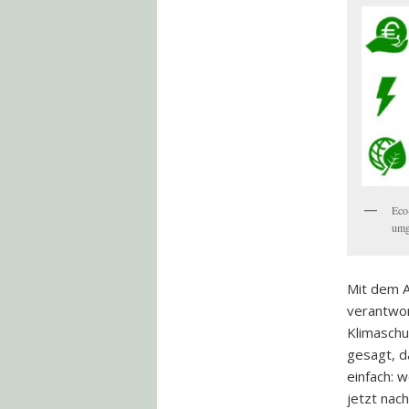
Eco
umg
Mit dem A
verantwor
Klimaschu
gesagt, d
einfach: 
jetzt nac