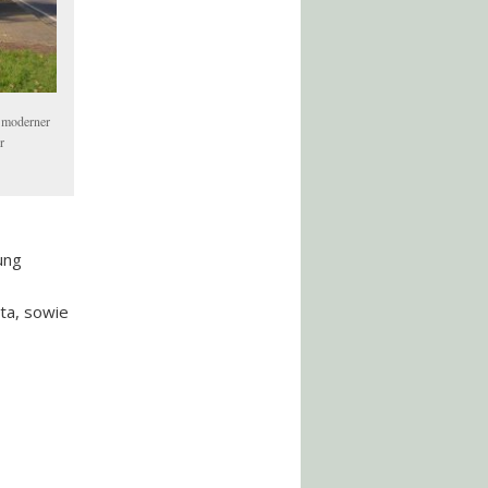
t moderner
r
ung
ita, sowie