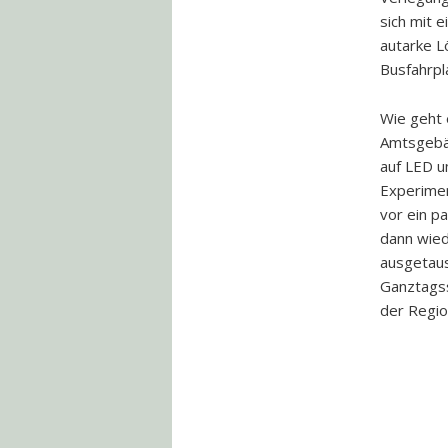
sich mit e
autarke 
Busfahrpl
Wie geht 
Amtsgebä
auf LED u
Experimen
vor ein p
dann wied
ausgetaus
Ganztagssc
der Regio