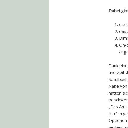
Dabei gibt
die 
das 
Dim
On-
ange
Dank eine
und Zeits
Schulbush
Nähe von 
hatten si
beschwert
„Das Amt 
tun,“ erg
Optionen 
Verlegun