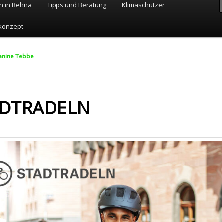
n in Rehna
Tipps und Beratung
Klimaschützer
konzept
Janine Tebbe
ADTRADELN