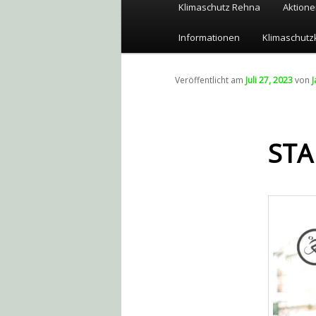
Hauptmenü
Klimaschutz Rehna
Aktione
Zum
Informationen
Klimaschutz
Inhalt
wechseln
Veröffentlicht am
Juli 27, 2023
von
ST