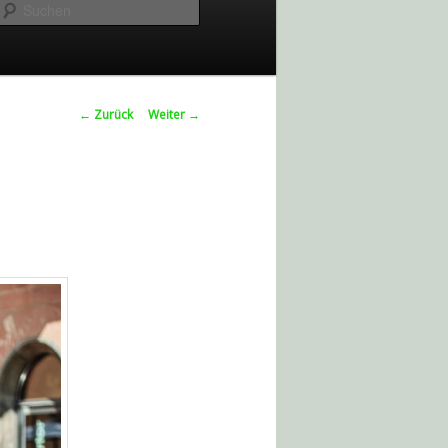
Suchen
Beitrags-
←
Zurück
Weiter
→
Navigation