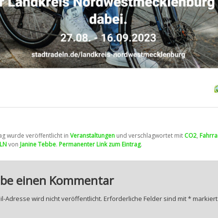
ag wurde veröffentlicht in
Veranstaltungen
und verschlagwortet mit
CO2
,
Fahrr
LN
von
Janine Tebbe
.
Permanenter Link zum Eintrag
.
ibe einen Kommentar
l-Adresse wird nicht veröffentlicht.
Erforderliche Felder sind mit
*
markiert