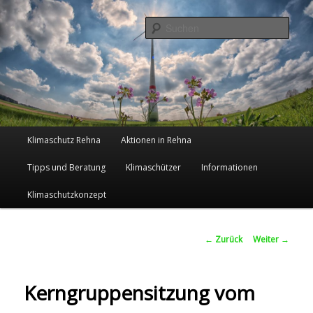
Such
Klimaschutz in der Zukunftsstadt
Rehna
Hauptmenü
Klimaschutz Rehna
Aktionen in Rehna
Zum
Tipps und Beratung
Klimaschützer
Informationen
Inhalt
Klimaschutzkonzept
wechseln
Beitrags-
←
Zurück
Weiter
→
Navigation
Kerngruppensitzung vom