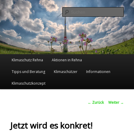
Such
Klimaschutz in der Zukunftsstadt
Rehna
Hauptmenü
Klimaschutz Rehna
Aktionen in Rehna
Zum
Tipps und Beratung
Klimaschützer
Informationen
Inhalt
Klimaschutzkonzept
wechseln
Beitrags-
←
Zurück
Weiter
→
Navigation
Jetzt wird es konkret!