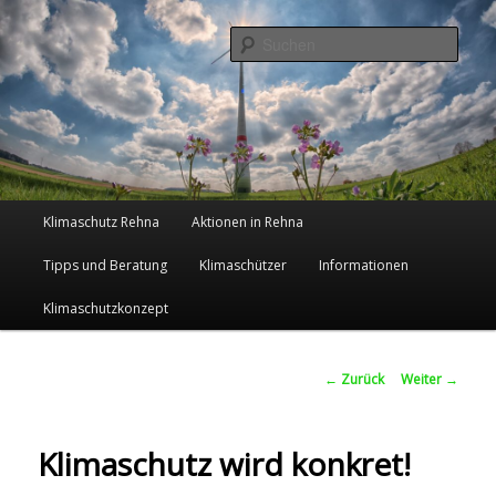
Such
Klimaschutz in der Zukunftsstadt
Rehna
Hauptmenü
Klimaschutz Rehna
Aktionen in Rehna
Zum
Tipps und Beratung
Klimaschützer
Informationen
Inhalt
Klimaschutzkonzept
wechseln
Beitrags-
←
Zurück
Weiter
→
Navigation
Klimaschutz wird konkret!